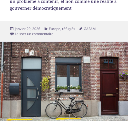
un problème à contenir, et non comme une réalité à
gouverner démocratiquement.
Publié
Catégories
Mots-
janvier 29, 2026
Europe
,
réfugiés
GAFAM
le
sur Migrations, pouvoir et gouvernance : quan
clés
Laisser un commentaire