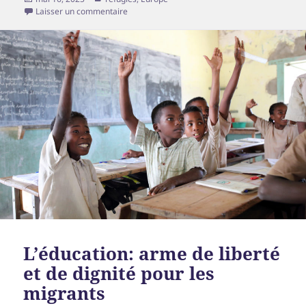
le
sur Migrants victimes d’agressions ou d’accidents
Laisser un commentaire
L’éducation: arme de liberté
et de dignité pour les
migrants